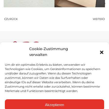
ZURÜCK
WEITER
Cookie-Zustimmung
verwalten
Um dir ein optimales Erlebnis zu bieten, verwenden wir
Anne-Frank-Schule
Technologien wie Cookies, um Geräteinformationen zu speichern
und/oder darauf zuzugreifen. Wenn du diesen Technologien
Schulstraße 1
zustimmst, können wir Daten wie das Surfverhalten oder
49696 Molbergen
eindeutige IDs auf dieser Website verarbeiten. Wenn du deine
Zustimmung nicht erteilst oder zurückziehst, können bestimmte
Merkmale und Funktionen beeinträchtigt werden.
Tel
.
: 04475 / 92757-0
Fax
: 04475 / 92757-29
Akzeptieren