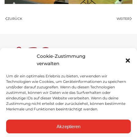
ZURÜCK
WEITER
Cookie-Zustimmung
verwalten
Um dir ein optimales Erlebnis zu bieten, verwenden wir
Anne-Frank-Schule
Technologien wie Cookies, um Geräteinformationen zu speichern
und/oder darauf zuzugreifen. Wenn du diesen Technologien
Schulstraße 1
zustimmst, können wir Daten wie das Surfverhalten oder
49696 Molbergen
eindeutige IDs auf dieser Website verarbeiten. Wenn du deine
Zustimmung nicht erteilst oder zurückziehst, können bestimmte
Merkmale und Funktionen beeinträchtigt werden.
Tel
.
: 04475 / 92757-0
Fax
: 04475 / 92757-29
Akzeptieren
E-Mail senden