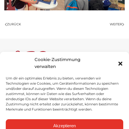
ZURÜCK
WEITER
Cookie-Zustimmung
verwalten
Um dir ein optimales Erlebnis zu bieten, verwenden wir
Anne-Frank-Schule
Technologien wie Cookies, um Geräteinformationen zu speichern
und/oder darauf zuzugreifen. Wenn du diesen Technologien
Schulstraße 1
zustimmst, können wir Daten wie das Surfverhalten oder
49696 Molbergen
eindeutige IDs auf dieser Website verarbeiten. Wenn du deine
Zustimmung nicht erteilst oder zurückziehst, können bestimmte
Merkmale und Funktionen beeinträchtigt werden.
Tel
.
: 04475 / 92757-0
Fax
: 04475 / 92757-29
Akzeptieren