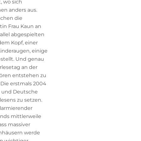
, wo sich
hen anders aus.
uschen die
tin Frau Kaun an
llel abgespielten
dem Kopf, einer
inderaugen, einige
estellt. Und genau
rlesetag an der
hören entstehen zu
 Die erstmals 2004
en und Deutsche
lesens zu setzen.
larmierender
nds mittlerweile
ass massiver
ernhäusern werde
n wichtiger