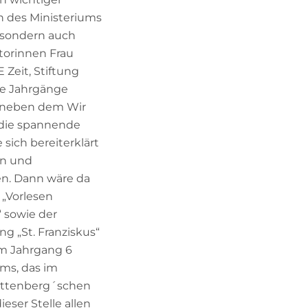
in des Ministeriums
, sondern auch
torinnen Frau
 Zeit, Stiftung
le Jahrgänge
, neben dem Wir
 die spannende
sich bereiterklärt
en und
en. Dann wäre da
 „Vorlesen
 sowie der
ng „St. Franziskus“
im Jahrgang 6
ms, das im
uttenberg´schen
eser Stelle allen