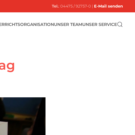
Tel.
: 04475 / 92757-0 |
E-Mail senden
ERRICHTSORGANISATION
UNSER TEAM
UNSER SERVICE
tag