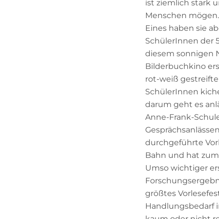
ist ziemlich stark
Menschen mögen. Es
Eines haben sie abe
SchülerInnen der 
diesem sonnigen N
Bilderbuchkino er
rot-weiß gestreif
SchülerInnen kiche
darum geht es anl
Anne-Frank-Schule
Gesprächsanlässen 
durchgeführte Vorl
Bahn und hat zum Z
Umso wichtiger er
Forschungsergebni
größtes Vorlesefes
Handlungsbedarf im
kaum oder nicht r