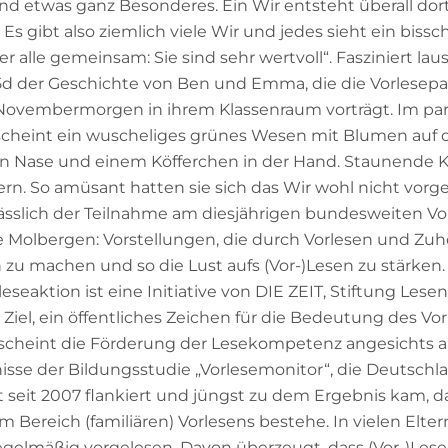
 und etwas ganz Besonderes. Ein Wir entsteht überall dort
 gibt also ziemlich viele Wir und jedes sieht ein bissc
r alle gemeinsam: Sie sind sehr wertvoll“. Fasziniert la
5d der Geschichte von Ben und Emma, die die Vorlesepa
ovembermorgen in ihrem Klassenraum vorträgt. Im para
scheint ein wuscheliges grünes Wesen mit Blumen auf 
ten Nase und einem Köfferchen in der Hand. Staunende K
rn. So amüsant hatten sie sich das Wir wohl nicht vorg
ässlich der Teilnahme am diesjährigen bundesweiten Vo
 Molbergen: Vorstellungen, die durch Vorlesen und Zu
zu machen und so die Lust aufs (Vor-)Lesen zu stärken.
eseaktion ist eine Initiative von DIE ZEIT, Stiftung Les
iel, ein öffentliches Zeichen für die Bedeutung des Vor
scheint die Förderung der Lesekompetenz angesichts a
sse der Bildungsstudie „Vorlesemonitor“, die Deutschla
t seit 2007 flankiert und jüngst zu dem Ergebnis kam, d
 Bereich (familiären) Vorlesens bestehe. In vielen Elt
egelmäßig vorgelesen. Davon überzeugt, dass (Vor-)Lese