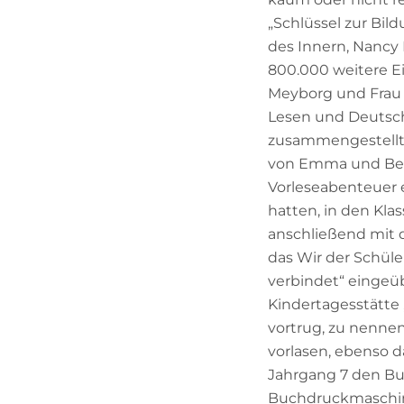
„Schlüssel zur Bil
des Innern, Nancy 
800.000 weitere E
Meyborg und Frau P
Lesen und Deutsch
zusammengestellt.
von Emma und Ben 
Vorleseabenteuer e
hatten, in den Kl
anschließend mit 
das Wir der Schüle
verbindet“ eingeü
Kindertagesstätte 
vortrug, zu nennen
vorlasen, ebenso 
Jahrgang 7 den Bu
Buchdruckmaschine 