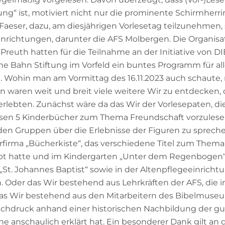
dung“ ist, motiviert nicht nur die prominente Schirmherr
Faeser, dazu, am diesjährigen Vorlesetag teilzunehmen
inrichtungen, darunter die AFS Molbergen. Die Organisa
reuth hatten für die Teilnahme an der Initiative von DIE
e Bahn Stiftung im Vorfeld ein buntes Programm für al
 Wohin man am Vormittag des 16.11.2023 auch schaute
waren weit und breit viele weitere Wir zu entdecken,
rlebten. Zunächst wäre da das Wir der Vorlesepaten, die 
assen 5 Kinderbücher zum Thema Freundschaft vorzules
den Gruppen über die Erlebnisse der Figuren zu sprech
rfirma „Bücherkiste“, das verschiedene Titel zum Thema
bt hatte und im Kindergarten „Unter dem Regenbogen“
„St. Johannes Baptist“ sowie in der Altenpflegeeinrichtu
. Oder das Wir bestehend aus Lehrkräften der AFS, die 
das Wir bestehend aus den Mitarbeitern des Bibelmuseu
chdruck anhand einer historischen Nachbildung der g
anschaulich erklärt hat. Ein besonderer Dank gilt an di