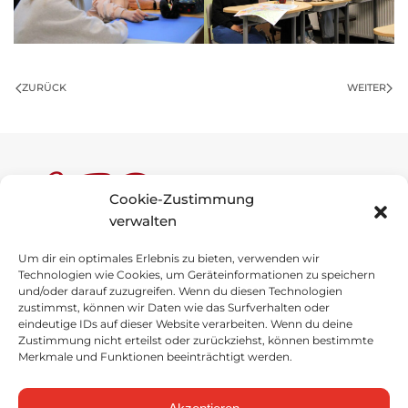
ZURÜCK
WEITER
Cookie-Zustimmung
verwalten
Um dir ein optimales Erlebnis zu bieten, verwenden wir
Anne-Frank-Schule
Technologien wie Cookies, um Geräteinformationen zu speichern
und/oder darauf zuzugreifen. Wenn du diesen Technologien
Schulstraße 1
zustimmst, können wir Daten wie das Surfverhalten oder
49696 Molbergen
eindeutige IDs auf dieser Website verarbeiten. Wenn du deine
Zustimmung nicht erteilst oder zurückziehst, können bestimmte
Merkmale und Funktionen beeinträchtigt werden.
Tel
.
: 04475 / 92757-0
Fax
: 04475 / 92757-29