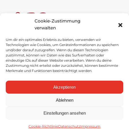
Cookie-Zustimmung
verwalten
Um dir ein optimales Erlebnis zu bieten, verwenden wir
Anne-Frank-Schule
Technologien wie Cookies, um Geräteinformationen zu speichern
und/oder darauf zuzugreifen. Wenn du diesen Technologien
Schulstraße 1
zustimmst, können wir Daten wie das Surfverhalten oder
49696 Molbergen
eindeutige IDs auf dieser Website verarbeiten. Wenn du deine
Zustimmung nicht erteilst oder zurückziehst, können bestimmte
Merkmale und Funktionen beeinträchtigt werden.
Tel
.
: 04475 / 92757-0
Fax
: 04475 / 92757-29
Akzeptieren
E-Mail senden
Ablehnen
Einstellungen ansehen
Copyright © 2023 - Anne-Frank-Schule, Molbergen
Datenschutz
-
Impressum
Cookie-Richtlinie
Datenschutz
Impressum