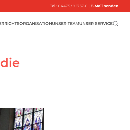
Tel.
: 04475 / 92757-0 |
E-Mail senden
ERRICHTSORGANISATION
UNSER TEAM
UNSER SERVICE
die