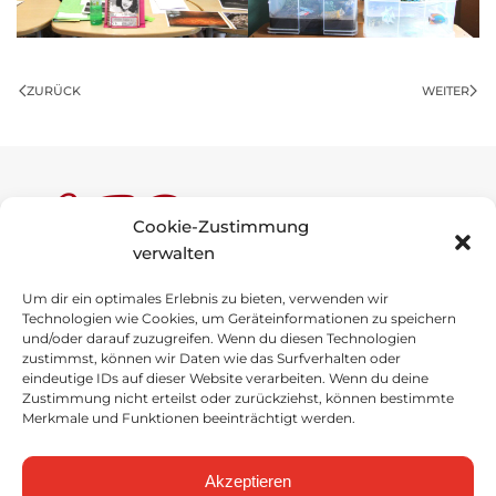
ZURÜCK
WEITER
Cookie-Zustimmung
verwalten
Um dir ein optimales Erlebnis zu bieten, verwenden wir
Anne-Frank-Schule
Technologien wie Cookies, um Geräteinformationen zu speichern
und/oder darauf zuzugreifen. Wenn du diesen Technologien
Schulstraße 1
zustimmst, können wir Daten wie das Surfverhalten oder
49696 Molbergen
eindeutige IDs auf dieser Website verarbeiten. Wenn du deine
Zustimmung nicht erteilst oder zurückziehst, können bestimmte
Merkmale und Funktionen beeinträchtigt werden.
Tel
.
: 04475 / 92757-0
Fax
: 04475 / 92757-29
Akzeptieren